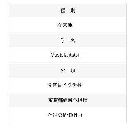
種 別
在来種
学 名
Mustela itatsi
分 類
食肉目イタチ科
東京都絶滅危惧種
準絶滅危惧(NT)