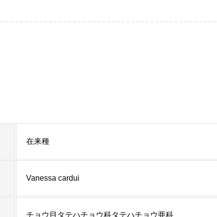
）
在来種
Vanessa cardui
チョウ目タテハチョウ科タテハチョウ亜科