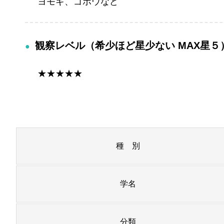
ヨモギ、ゴボウなど
観察レベル（希少ほど星少ない MAX星５
★★★★★
種 別
学名
分類