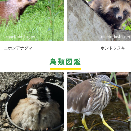
ニホンアナグマ
ホンドタヌキ
鳥類図鑑