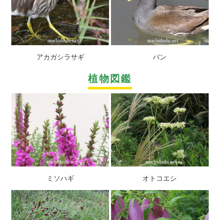
アカガシラサギ
バン
植物図鑑
ミソハギ
オトコエシ