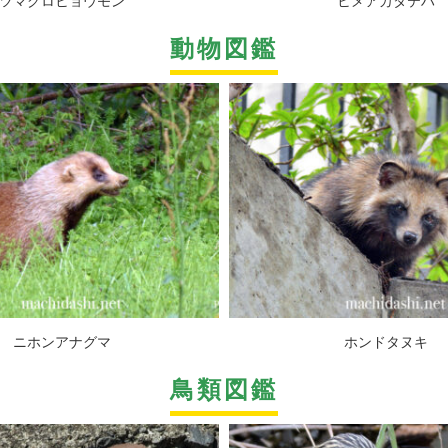
ツマグロヒョウモン
ヒメアカタテハ
動物図鑑
ニホンアナグマ
ホンドタヌキ
鳥類図鑑