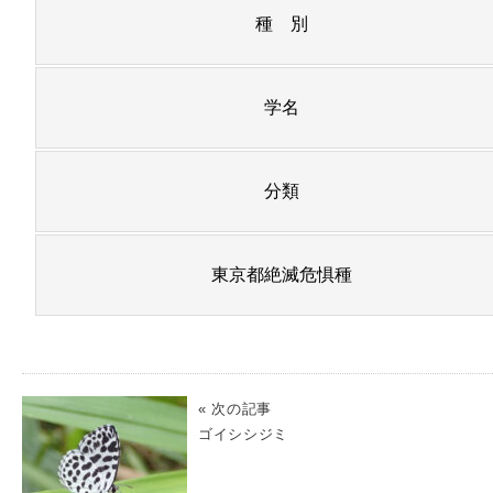
種 別
学名
分類
東京都絶滅危惧種
« 次の記事
ゴイシシジミ