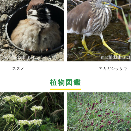
スズメ
アカガシラサギ
植物図鑑