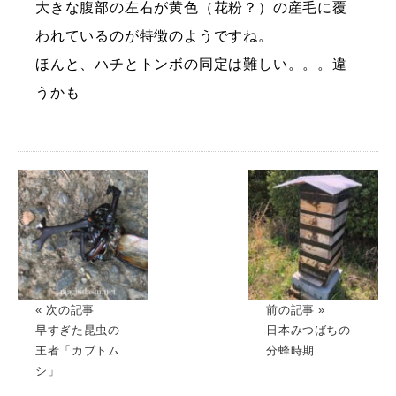
大きな腹部の左右が黄色（花粉？）の産毛に覆
われているのが特徴のようですね。
ほんと、ハチとトンボの同定は難しい。。。違
うかも
« 次の記事
前の記事 »
早すぎた昆虫の
日本みつばちの
王者「カブトム
分蜂時期
シ」