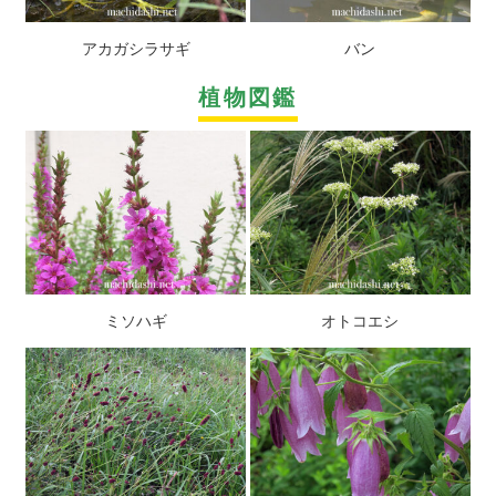
アカガシラサギ
バン
植物図鑑
ミソハギ
オトコエシ